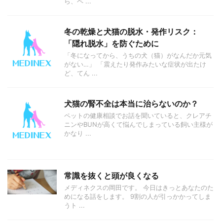
ら、ペ ...
冬の乾燥と犬猫の脱水・発作リスク：
「隠れ脱水」を防ぐために
「冬になってから、うちの犬（猫）がなんだか元気
がない…」 「震えたり発作みたいな症状が出たけ
ど、てん ...
犬猫の腎不全は本当に治らないのか？
ペットの健康相談でお話を聞いていると、クレアチ
ニンやBUNが高くて悩んでしまっている飼い主様が
かなり ...
常識を抜くと頭が良くなる
メディネクスの岡田です。 今日はきっとあなたのた
めになる話をします。 9割の人が引っかかってしま
うト ...