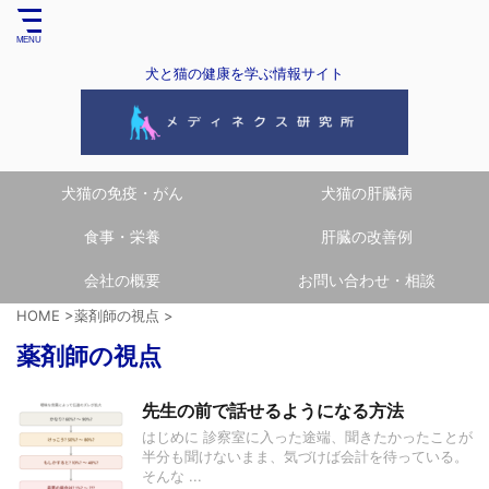
犬と猫の健康を学ぶ情報サイト
犬猫の免疫・がん
犬猫の肝臓病
食事・栄養
肝臓の改善例
会社の概要
お問い合わせ・相談
HOME
>
薬剤師の視点
>
薬剤師の視点
先生の前で話せるようになる方法
はじめに 診察室に入った途端、聞きたかったことが
半分も聞けないまま、気づけば会計を待っている。
そんな ...