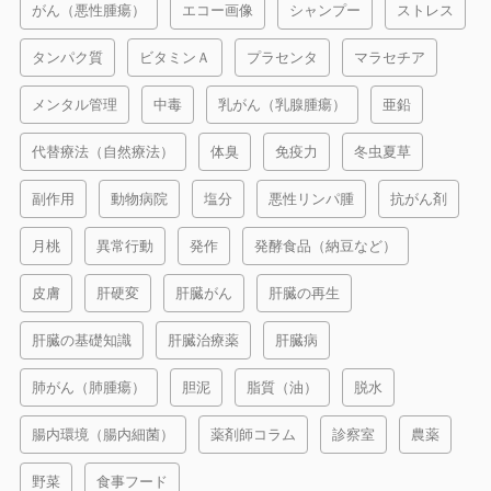
がん（悪性腫瘍）
エコー画像
シャンプー
ストレス
タンパク質
ビタミンＡ
プラセンタ
マラセチア
メンタル管理
中毒
乳がん（乳腺腫瘍）
亜鉛
代替療法（自然療法）
体臭
免疫力
冬虫夏草
副作用
動物病院
塩分
悪性リンパ腫
抗がん剤
月桃
異常行動
発作
発酵食品（納豆など）
皮膚
肝硬変
肝臓がん
肝臓の再生
肝臓の基礎知識
肝臓治療薬
肝臓病
肺がん（肺腫瘍）
胆泥
脂質（油）
脱水
腸内環境（腸内細菌）
薬剤師コラム
診察室
農薬
野菜
食事フード