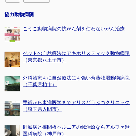
協力動物病院
こうご動物病院の抗がん剤を使わないがん治療
ペットの自然療法はアキホリスティック動物病院
（東京都八王子市）
外科治療もに自然療法にも強い斉藤牧場動物病院
（千葉県柏市）
手術から東洋医学までアリスどうぶつクリニック
（埼玉県入間市）
肝臓病と椎間板ヘルニアの鍼治療ならアルファ獣
医科病院（神戸市）