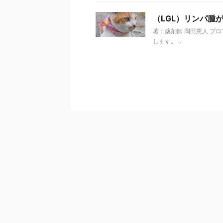
（LGL）リンパ腫
著：薬剤師 岡田憲人 プ
します。 ...