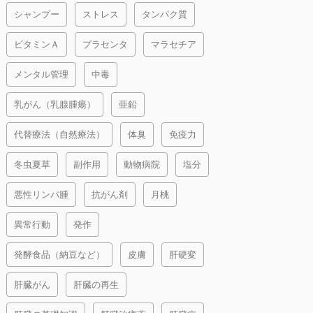
シャンプー
ストレス
タンパク質
ビタミンＡ
プラセンタ
マラセチア
メンタル管理
中毒
乳がん（乳腺腫瘍）
亜鉛
代替療法（自然療法）
体臭
免疫力
冬虫夏草
副作用
動物病院
塩分
悪性リンパ腫
抗がん剤
月桃
異常行動
発作
発酵食品（納豆など）
皮膚
肝硬変
肝臓がん
肝臓の再生