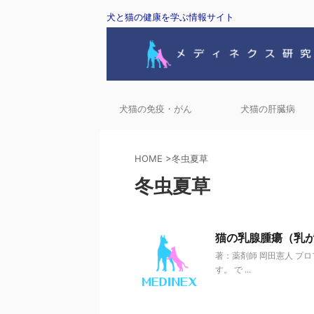
犬と猫の健康を学ぶ情報サイト
犬猫の免疫・がん
犬猫の肝臓病
HOME
>
冬虫夏草
冬虫夏草
猫の乳腺腫瘍（乳
著：薬剤師 岡田憲人 プ
す。 で ...