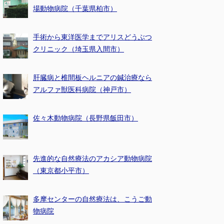
場動物病院（千葉県柏市）
手術から東洋医学までアリスどうぶつ
クリニック（埼玉県入間市）
肝臓病と椎間板ヘルニアの鍼治療なら
アルファ獣医科病院（神戸市）
佐々木動物病院（長野県飯田市）
先進的な自然療法のアカシア動物病院
（東京都小平市）
多摩センターの自然療法は、こうご動
物病院