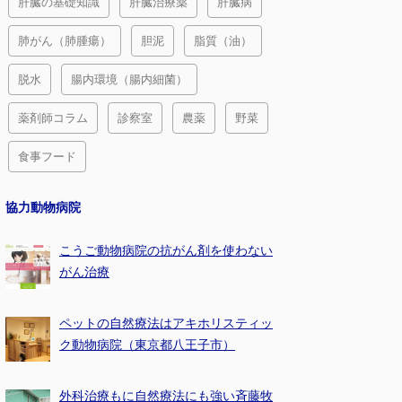
肝臓の基礎知識
肝臓治療薬
肝臓病
肺がん（肺腫瘍）
胆泥
脂質（油）
脱水
腸内環境（腸内細菌）
薬剤師コラム
診察室
農薬
野菜
食事フード
協力動物病院
こうご動物病院の抗がん剤を使わない
がん治療
ペットの自然療法はアキホリスティッ
ク動物病院（東京都八王子市）
外科治療もに自然療法にも強い斉藤牧